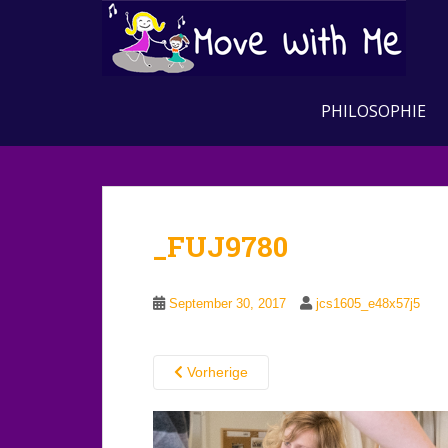
S
k
i
p
t
PHILOSOPHIE
o
m
a
i
n
_FUJ9780
c
o
n
September 30, 2017
jcs1605_e48x57j5
t
e
n
Vorherige
t