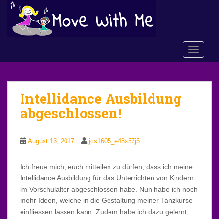
S
k
i
p
TOGGLE
t
o
m
a
Intellidance Ausbildung
i
n
abgeschlossen!
c
o
n
August 13, 2017
jcs1605_e48x57j5
t
e
Ich freue mich, euch mitteilen zu dürfen, dass ich meine
n
Intellidance Ausbildung für das Unterrichten von Kindern
t
im Vorschulalter abgeschlossen habe. Nun habe ich noch
mehr Ideen, welche in die Gestaltung meiner Tanzkurse
einfliessen lassen kann. Zudem habe ich dazu gelernt,