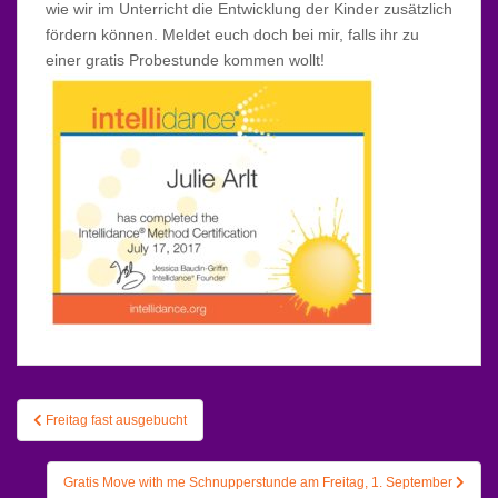
wie wir im Unterricht die Entwicklung der Kinder zusätzlich
fördern können. Meldet euch doch bei mir, falls ihr zu
einer gratis Probestunde kommen wollt!
Beitragsnavigation
Freitag fast ausgebucht
Gratis Move with me Schnupperstunde am Freitag, 1. September